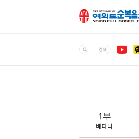
1부
베다니